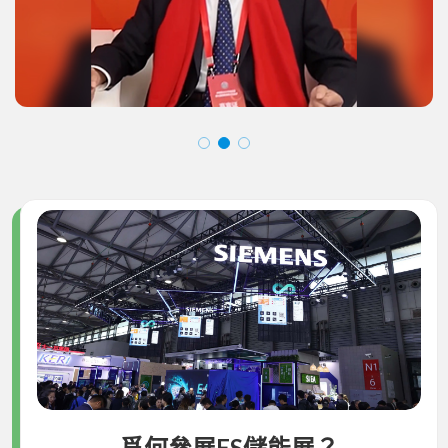
爲何參展ES儲能展？