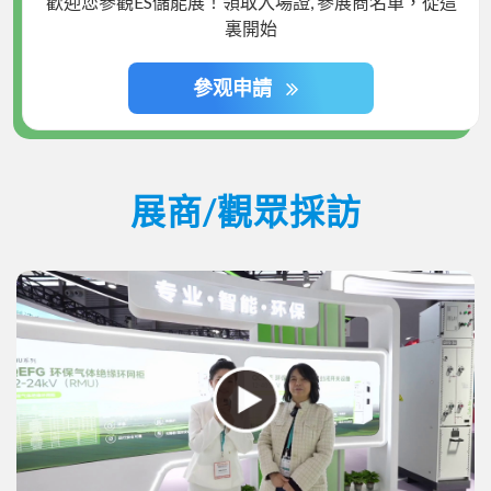
歡迎您參觀ES儲能展！領取入場證, 參展商名單，從這
裏開始
參观申請
展商/觀眾採訪