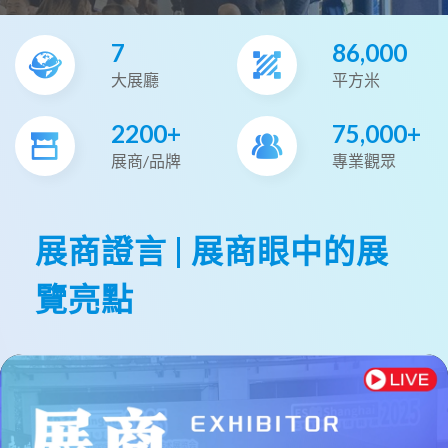
7
86,000
大展廳
平方米
2200+
75,000+
展商/品牌
專業觀眾
展商證言 | 展商眼中的展
覽亮點