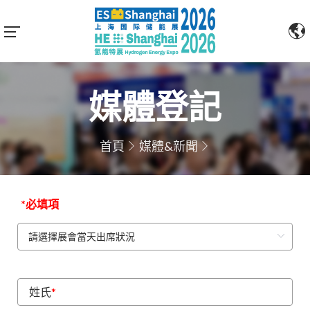
媒體登記
首頁
媒體&新聞
*必填項
姓氏
*