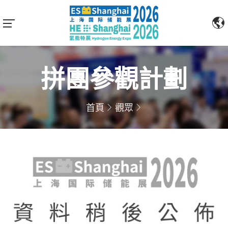
拼團參觀計劃
首頁
觀眾